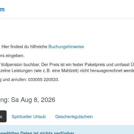
um
 Hier findest du hilfreiche
Buchungshinweise
ers eingeben.
mit Vollpension buchbar. Der Preis ist ein fester Paketpreis und umfa
zelne Leistungen (wie z. B. eine Mahlzeit) nicht herausgerechnet wer
rg und anrufen: 033055 220533.
ng:
Sa Aug 8, 2026
ts
Spiritueller Urlaub
Geschenkgutschein
wählten Daten ist nichts verfügbar..