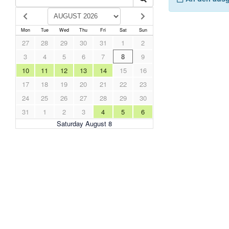
Mon
Tue
Wed
Thu
Fri
Sat
Sun
27
28
29
30
31
1
2
3
4
5
6
7
8
9
10
11
12
13
14
15
16
17
18
19
20
21
22
23
24
25
26
27
28
29
30
31
1
2
3
4
5
6
Saturday August 8